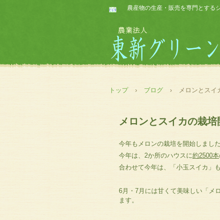
農産物の生産・販売を専門とする
トップ
›
ブログ
›
メロンとスイ
メロンとスイカの栽培
今年もメロンの栽培を開始しまし
今年は、2か所のハウスに
約2500本
合わせて今年は、「小玉スイカ」
6月・7月には甘くて美味しい「メ
ます。