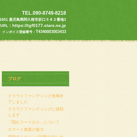
TEL.090-8749-8218
9-1601 鹿児島県阿久根市折口５８２番地3
：https://tgf0177.stars.ne.jp
URL
T4340003003433
インボイス登録番号：
ブログ
クラウドファンディング無事終
了しました
クラウドファンディングに挑戦
します
「隠れフードロス」について
スマート農業の魅力
環境モニタリング試験を行いま