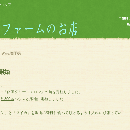
ショップ
〒89
新
カの栽培開始
開始
た。
の「南国グリーンメロン」の苗を定植しました。
も
約800本
ハウスと露地に定植しました。
ロン」と「スイカ」を沢山の皆様に食べて頂けるよう手入れに頑張ってい